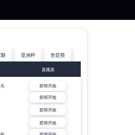
欧联
亚洲杯
世亚预
中甲
日职联
直播源
死鸟
即将开始
茵
即将开始
即将开始
神
即将开始
利船
即将开始