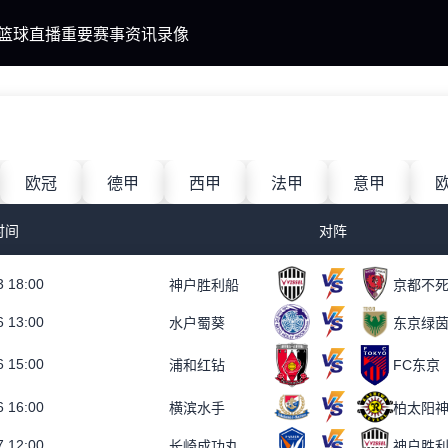
篮球直播
重要赛事
资讯
录像
欧冠
德甲
西甲
法甲
意甲
时间
对阵
3 18:00
神户胜利船
京都不
6 13:00
水户蜀葵
东京绿
6 15:00
FC东京
浦和红钻
6 16:00
横滨水手
柏太阳
7 12:00
长崎成功丸
神户胜