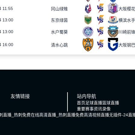
4 11:55
冈山绿雉
大阪樱
4 13:00
东京绿茵
横滨水
4 13:00
水户蜀葵
川崎前
4 16:00
清水心跳
大阪钢
友情链接
站内导航
首页
足球直播
篮球直播
重要赛事
资讯
录像
刺直播_热刺免费在线高清直播_热刺直播免费高清视频直播无插件-24直